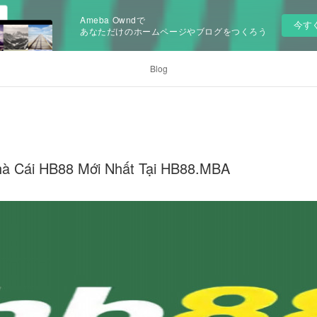
Ameba Owndで
今す
あなただけのホームページやブログをつくろう
Blog
hà Cái HB88 Mới Nhất Tại HB88.MBA