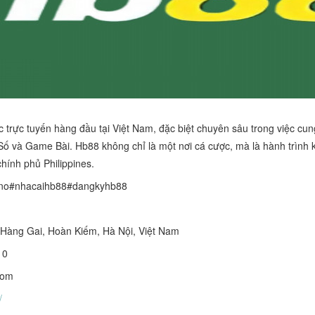
ợc trực tuyến hàng đầu tại Việt Nam, đặc biệt chuyên sâu trong việc cu
ố và Game Bài. Hb88 không chỉ là một nơi cá cược, mà là hành trình k
hính phủ Philippines.
no#nhacaihb88#dangkyhb88
, Hàng Gai, Hoàn Kiếm, Hà Nội, Việt Nam
10
com
/