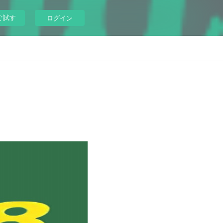
ぐ試す
ログイン